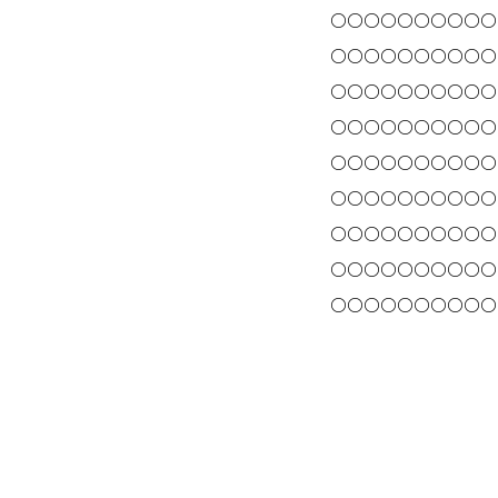
○○○○○○○○○○
○○○○○○○○○○
○○○○○○○○○○
○○○○○
○○○○○
○○○○○
○○○○○
○○○○○
○○○○○
○○○○○
○○○○○
○○○○○
○○○○○
○○○○○
○○○○○